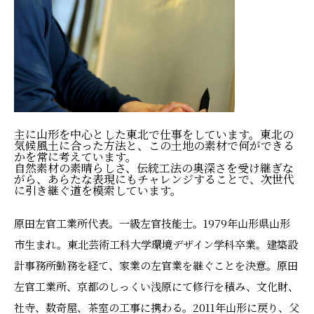
主に山形を中心とした東北で仕事をしています。東北の
気候風土に合った方法と、この土地の素材で何ができる
かを常に考えています。
自然素材の素晴らしさ、伝統工法の奥深さを受け継ぎな
がら、あらたな表現にもチャレンジすることで、次世代
に引き継ぐ道を模索しています。
原田左官工業所代表。一級左官技能士。1979年山形県山形
市生まれ。東北芸術工科大学環境デザイン学科卒業。建築設
計事務所勤務を経て、家業の左官業を継ぐことを決意。原田
左官工業所、京都のしっくい浅原にて修行を積み、文化財、
社寺、数奇屋、茶室の工事に携わる。2011年山形に戻り、父