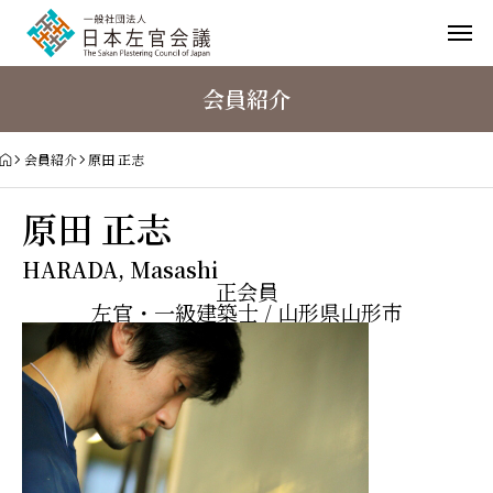
会員紹介
会員紹介
原田 正志
原田 正志
HARADA, Masashi
正会員
左官・一級建築士 / 山形県山形市