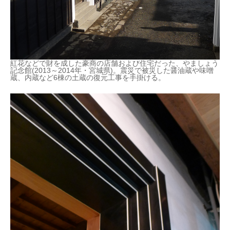
紅花などで財を成した豪商の店舗および住宅だった、やましょう
記念館(2013～2014年・宮城県)。震災で被災した醤油蔵や味噌
蔵、内蔵など6棟の土蔵の復元工事を手掛ける。