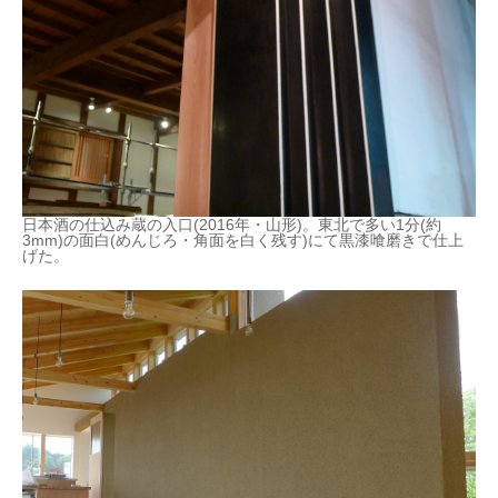
日本酒の仕込み蔵の入口(2016年・山形)。東北で多い1分(約
3mm)の面白(めんじろ・角面を白く残す)にて黒漆喰磨きで仕上
げた。