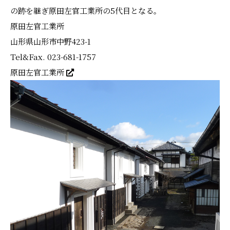
の跡を継ぎ原田左官工業所の5代目となる。
原田左官工業所
山形県山形市中野423-1
Tel&Fax. 023-681-1757
原田左官工業所