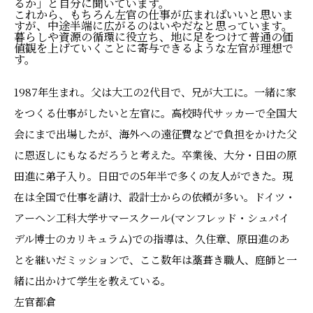
るか」と自分に聞いています。
これから、もちろん左官の仕事が広まればいいと思いま
すが、中途半端に広がるのはいやだなと思っています。
暮らしや資源の循環に役立ち、地に足をつけて普通の価
値観を上げていくことに寄与できるような左官が理想で
す。
1987年生まれ。父は大工の2代目で、兄が大工に。一緒に家
をつくる仕事がしたいと左官に。高校時代サッカーで全国大
会にまで出場したが、海外への遠征費などで負担をかけた父
に恩返しにもなるだろうと考えた。卒業後、大分・日田の原
田進に弟子入り。日田での5年半で多くの友人ができた。現
在は全国で仕事を請け、設計士からの依頼が多い。ドイツ・
アーヘン工科大学サマースクール(マンフレッド・シュパイ
デル博士のカリキュラム)での指導は、久住章、原田進のあ
とを継いだミッションで、ここ数年は藁葺き職人、庭師と一
緒に出かけて学生を教えている。
左官都倉