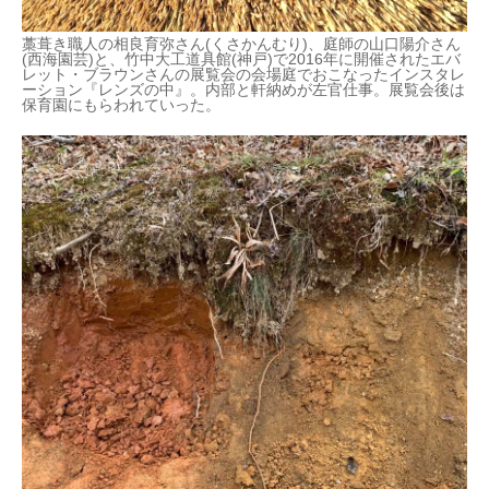
藁葺き職人の相良育弥さん(くさかんむり)、庭師の山口陽介さん
(西海園芸)と、竹中大工道具館(神戸)で2016年に開催されたエバ
レット・ブラウンさんの展覧会の会場庭でおこなったインスタレ
ーション『レンズの中』。内部と軒納めが左官仕事。展覧会後は
保育園にもらわれていった。