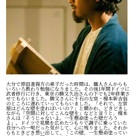
大分で原田進親方の弟子だった時間は、職人さんからも
いろいろ教わり勉強になりました。その後1年間ドイツに
武者修行に行き、東京の勝又久治さんの下でも2年修業さ
せてもらいました。勝又さんに千石の左官・榎本新吉翁
のところに連れていってもらいました。「それで、左官
屋はどんな壁を塗ればいいの？」と聞かれ、どきどきし
ながら「空間に対してこんな壁を」などと言うと、榎本
さんは「そうじゃないよ。一生懸命塗った壁だろう
よ」。ドイツで見聞を広めたつもりで調子に乗っていた
自分への一喝だった気がして、心に残りました。それか
らもときどき思い出して、「この壁、一生懸命塗ってい