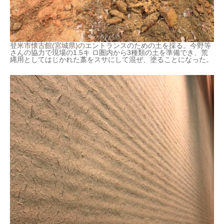
登米市懐古館(宮城県)のエントランスのための土を採る。今野等
さんの協力で現場の1.5キ ロ圏内から3種類の土を準備でき、荒
縄用としてはじかれた藁をスサにして混ぜ、塗ることになった。