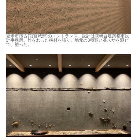
登米市懐古館(宮城県)のエントランス。設計は隈研吾建築都市設
計事務所。竹をわった横材を張り、地元の3種類と藁スサを混ぜ
て、塗った。