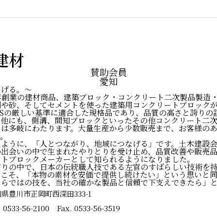
建材
賛助会員
愛知
なげる。〜
37)年創業の建材商品、建築ブロック・コンクリート二次製品製
利や砂、そしてセメントを使った建築用コンクリートブロック
ISの厳しい基準に適合した規格品であり、品質の高さと誇りの
の他にも、側溝、間知ブロックといったその他コンクリート二
目は多岐にわたります。大量生産から少数販売まで、お客様のあ
す。
たように、「人とつながり、地域につなげる」です。土木建設
の出会いの中で生まれたやりとりを受け止め、品質改善や販売
ートブロックメーカーとして知られるようになりました。
がりの中で、日本の伝統職人技である左官のすばらしい技術を
らこそ、「本物の素材を安価で提供し続けたい」という思いと
ならではの技を、当社の確かな製品と信頼で下支えできたら」
県豊川市正岡町西深田333-1
. 0533-56-2100 Fax. 0533-56-3519