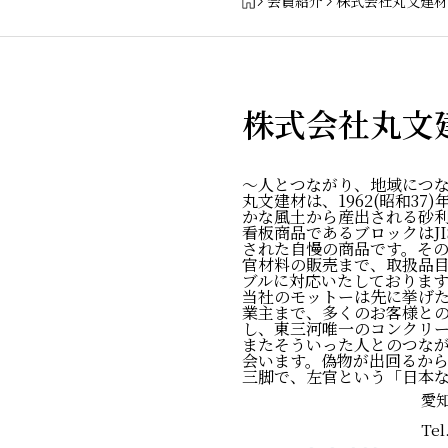
会員紹介
株式会社丸文建材
株式会社丸文
〜人とつながり、地域につ
丸文建材は、1962(昭和
かな風土から産出される砂
看板商品であるブロックはJ
された自慢の商品です。そ
官材料の販売まで、取扱品
ブルに対応いたしておりま
当社のモットーは先に挙げ
業主まで、多くのお客様と
し、東三河唯一のコンクリ
またそういった人とのつな
会います。偽物が出回るか
三脚で、左官という「日本
愛知
Tel