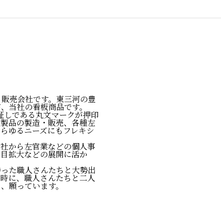
造・販売会社です。東三河の豊
が、当社の看板商品です。
証しである丸文マークが押印
次製品の製造・販売、各種左
らゆるニーズにもフレキシ
会社から左官業などの個人事
品目拡大などの展開に活か
持った職人さんたちと大勢出
同時に、職人さんたちと二人
と、願っています。