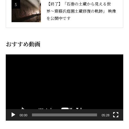
【終了】「石巻の土蔵から見える世
5
界〜齋藤氏庭園土蔵修復の軌跡」 映像
を公開中です
おすすめ動画
動
画
プ
レ
ー
ヤ
ー
00:00
05:28