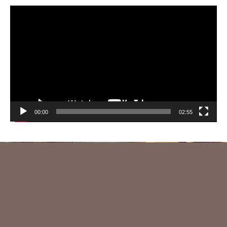
動
画
プ
レ
ー
ヤ
ー
00:00
02:55
日本左官会議について
会員紹介