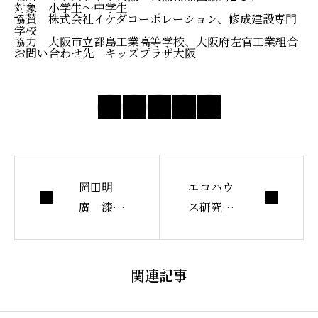
対象 小学生～中学生
協賛 株式会社イケダコーポレーション、修成建設専門
学校
協力 大阪市立都島工業高等学校、大阪府左官工業組合
お問い合わせ先
キッズプラザ大阪
岡田明
エコハウ
廣 漆喰
ス研究会
鏝絵の世
福岡大会
界
で原田進
さんが話
関連記事
します