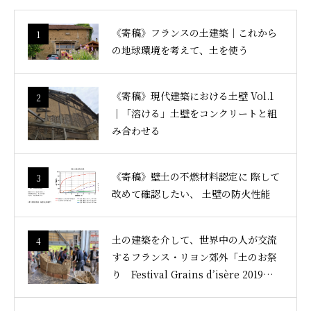
《寄稿》フランスの土建築｜これから
1
の地球環境を考えて、土を使う
《寄稿》現代建築における土壁 Vol.1
2
｜「溶ける」土壁をコンクリートと組
み合わせる
《寄稿》壁土の不燃材料認定に 際して
3
改めて確認したい、 土壁の防火性能
土の建築を介して、世界中の人が交流
4
するフランス・リヨン郊外「土のお祭
り Festival Grains d’isère 2019」レ
ポート