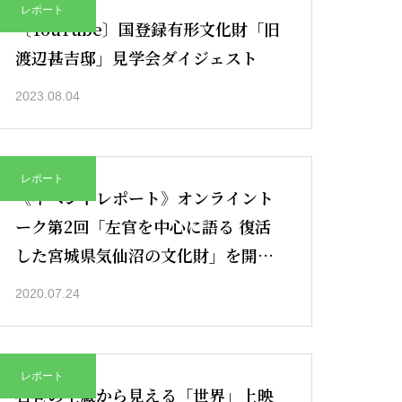
レポート
〔YouTube〕国登録有形文化財「旧
渡辺甚吉邸」見学会ダイジェスト
2023.08.04
レポート
《イベントレポート》オンライント
ーク第2回「左官を中心に語る 復活
した宮城県気仙沼の文化財」を開催
しました
2020.07.24
レポート
石巻の土蔵から見える「世界」上映