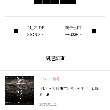
21_21 DE
親子土団
SIGN SIG
子体験教
HT「土木
室レポー
展」に参
ト
加してい
関連記事
ます。
イベント情報
《1/21〜2/14 東京》挾土秀平 「土に降
る」展
2023.01.11