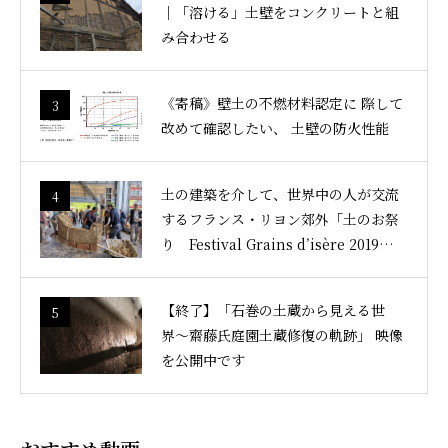
｜「溶ける」土壁をコンクリートと組
み合わせる
《寄稿》壁土の不燃材料認定に 際して
3
改めて確認したい、 土壁の防火性能
土の建築を介して、世界中の人が交流
4
するフランス・リヨン郊外「土のお祭
り Festival Grains d’isère 2019」レ
ポート
【終了】「石巻の土蔵から見える世
5
界〜齋藤氏庭園土蔵修復の軌跡」 映像
を公開中です