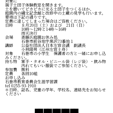
対象に
親子土団子体験教室を開きます。
土を磨いてピカピカに光る土団子をつくるほか、
庭園内の縄文記念館と改修中の土蔵の見学も行います。
要項は下記の通りです。
定員に達してしまった場合はご容赦ください。
日時 ８月20日（土）および 21日（日）
10時〜12時と14時〜16時
雨天決行
会場 斎藤氏庭園お休み処
石巻市前谷地字黒沢73番地１
講師 公益社団法人日本左官会議 副議長
小林隆男（江州左官土舟）
対象 石巻市の小学生 保護者の方と一緒にお申し込
みください。
持ち物 軍手・タオル・ビニール袋（レジ袋）・飲み物
汚れてもいい服装でご参加ください。
参加費 無料
定員 各回10組
お申し込み
石巻市教育委員会生涯学習課
tel 0255-93-1910
＊日時、誌名、児童の学年、学校名、連絡先をお知らせ
ください