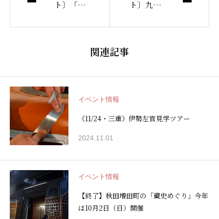
ト〕「Ro
ト〕九州
oted in C
石灰工場
lay」展
見学研修
見学会
会を開催
関連記事
しました
イベント情報
《11/24・三重》伊勢左官見学ツアー
2024.11.01
イベント情報
【終了】秋田増田町の「蔵史めぐり」今年
は10月2日（日）開催