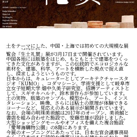
土をテーマにした、中国・上海では初めての大規模な展
うぶすな
らいさん
覧会「
生土
礼賛
」展が3月17日まで開催されています。
中国各地には版築をはじめ、もともと土で建築をつくっ
てきた文化がありますが、この伝統的でエコロジカルな
素材を、建築、科学、アートを横断した視点で捉え直
し、探求しようというものです。
日本からは、キュレーターとしてアーキテクチャースタ
ジオ「KUMO」、コダマシーン、学術支援として岐阜市
立女子短期大学 畑中久美子研究室、招聘アーティストと
して、スギサキハルナ、鈴木晋作らが参加しています。
土の実物、版築のサンプル、模型から、アート、インス
タレーション、映像、さらには粘土の原理が体験できる
コーナーなど、見応えのある展示が展開されています。
なお、会場の明珠美術館は2017年のオープン、美術館と
書店を組み合わせた施設で、安藤忠雄が設計しました。
大型ショッピングモールやオフィスを備えた複合施設
「愛琴海購物公園」の8階にあります。
今展のオープニングにあたっては、日本左官会議事務局