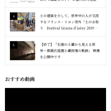
土の建築を介して、世界中の人が交流
4
するフランス・リヨン郊外「土のお祭
り Festival Grains d’isère 2019」レ
ポート
【終了】「石巻の土蔵から見える世
5
界〜齋藤氏庭園土蔵修復の軌跡」 映像
を公開中です
おすすめ動画
動
画
プ
レ