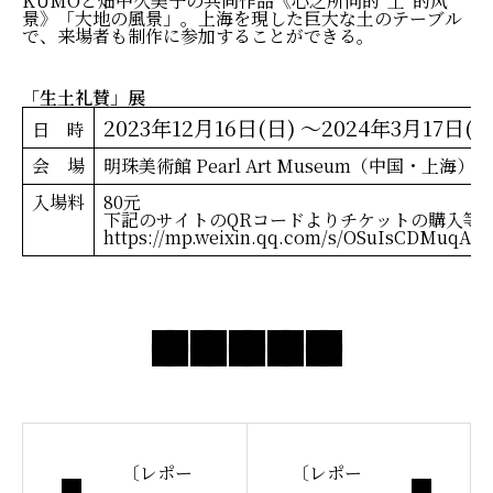
KUMOと畑中久美子の共同作品《心之所向的“土”的风
景》「大地の風景」。上海を現した巨大な土のテーブル
で、来場者も制作に参加することができる。
「生土礼賛」展
2023年12月16日(日) 〜2024年3月17日(日
日 時
会 場
明珠美術館 Pearl Art Museum
（中国・上海）
入場料
80元
下記のサイトのQRコードよりチケットの購入等
https://mp.weixin.qq.com/s/OSuIsCDMuqAc
〔レポー
〔レポー