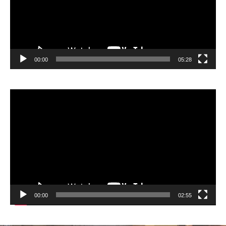
ー
ヤ
ー
00:00
05:28
動
画
プ
レ
ー
ヤ
ー
00:00
02:55
日本左官会議について
会員紹介