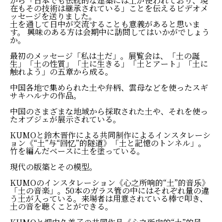
から「日本でも伝統的な建築には土が使われており、現
在もその技術は継承されている」ことを伝えるビデオメ
ッセージを送りました。
土を通して日中が交流することも意義があると思いま
す。 興味のある方は会期中に訪問してはいかがでしょう
か。
最初のメッセージ「私は土だ」。展覧会は、「土の誕
生」「土の性質」「土に生きる」「土とアート」「土に
触れよう」の五章から成る。
中国各地で集められた土や弁柄、雲母などを使ったスギ
サキハルナの作品。
中国のさまざまな地域から採取された土や、それを使っ
たオブジェが展示されている。
KUMOと鈴木晋作による共同制作によるインスタレーシ
ョン《“土”与“回忆”的隧道》「土と記憶のトンネル」。
竹を編んだベースに土を塗っている。
現代の版築とその模型。
KUMOのインスタレーション《心之所响的“土”的音乐》
「土の音楽」。50本のガラス管の中にはそれぞれ量の違
う土が入っている。来場者は用意されている棒で叩き、
土の音を聴くことができる。